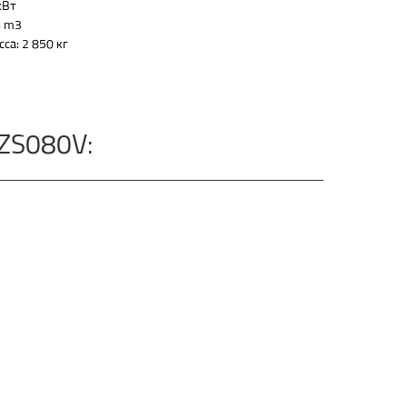
кВт
4 m3
са: 2 850 кг
ZS080V: