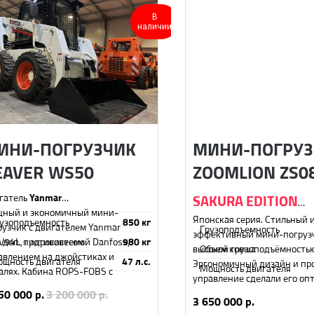
В
наличии
ИНИ-ПОГРУЗЧИК
МИНИ-ПОГРУЗ
EAVER WS50
ZOOMLION ZS0
гатель
Yanmar
SAKURA EDITION
ный и экономичный мини-
Японская серия. Стильный 
узоподъемность
850 кг
рузчик с двигателем Yanmar
Грузоподъемность
эффективный мини-погрузч
V94L, гидросистемой Danfoss,
 доп. противовесом
980 кг
высокой грузоподъёмность
Объем ковша
авлением на джойстиках и
щность двигателя
47 л.с.
Эргономичный дизайн и пр
Мощность двигателя
алях. Кабина ROPS-FOBS с
управление сделали его о
дочистителем воздуха
выбором для разнообразных
50 000
р.
3 200 000
р.
спечивает безопасность и комфорт
3 650 000
р.
ярких проектов