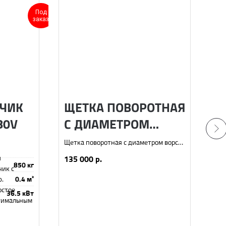
Под
заказ
ЧИК
ЩЕТКА ПОВОРОТНАЯ
М
80V
С ДИАМЕТРОМ
B
ВОРСА 550 ММ
Щетка поворотная с диаметром ворса
Дв
550 мм
На
и
135 000
р.
Г
пог
850 кг
ик с
гид
+
ю.
0.4 м³
упр
М
остое
36.5 кВт
ото
птимальным
Отл
 задач и
1 
и к