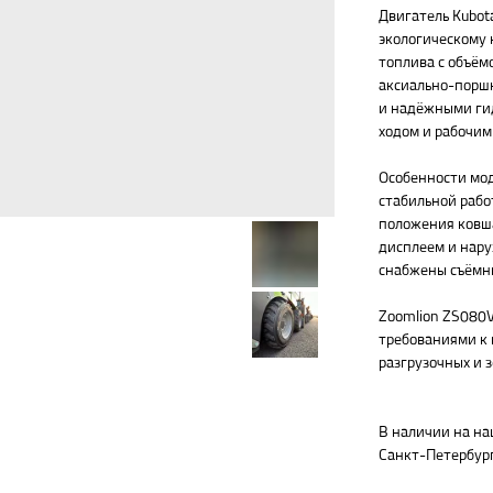
Двигатель Kubot
экологическому к
топлива с объём
аксиально-поршн
и надёжными гид
ходом и рабочим
Особенности мод
стабильной рабо
положения ковша
дисплеем и нару
снабжены съёмн
Zoomlion ZS080
требованиями к 
разгрузочных и 
В наличии на на
Санкт-Петербург 