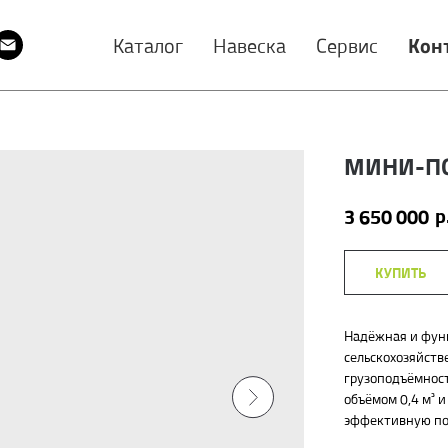
Каталог
Навеска
Сервис
Кон
МИНИ-ПО
р
3 650 000
КУПИТЬ
Надёжная и функ
сельскохозяйств
грузоподъёмност
объёмом 0,4 м³ 
эффективную пог