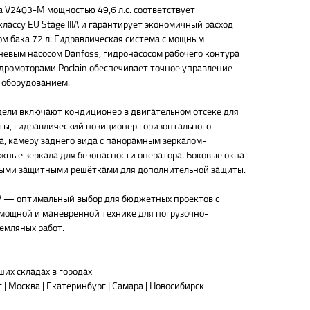
a V2403-M мощностью 49,6 л.с. соответствует
лассу EU Stage IIIA и гарантирует экономичный расход
ом бака 72 л. Гидравлическая система с мощным
евым насосом Danfoss, гидронасосом рабочего контура
ромоторами Poclain обеспечивает точное управление
 оборудованием.
ели включают кондиционер в двигательном отсеке для
ты, гидравлический позиционер горизонтального
, камеру заднего вида с панорамным зеркалом-
жные зеркала для безопасности оператора. Боковые окна
ыми защитными решётками для дополнительной защиты.
V — оптимальный выбор для бюджетных проектов с
мощной и манёвренной технике для погрузочно-
земляных работ.
ших складах в городах
| Москва | Екатеринбург | Самара | Новосибирск