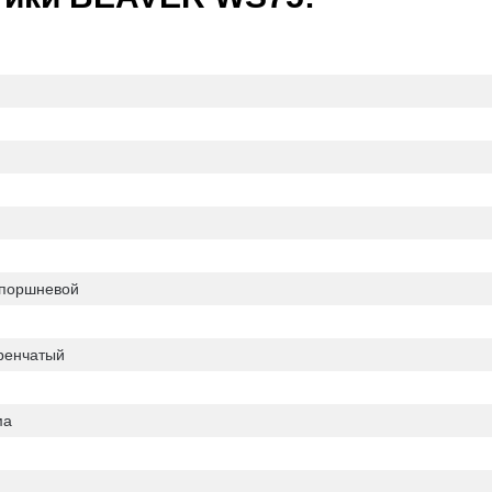
-поршневой
ренчатый
ма