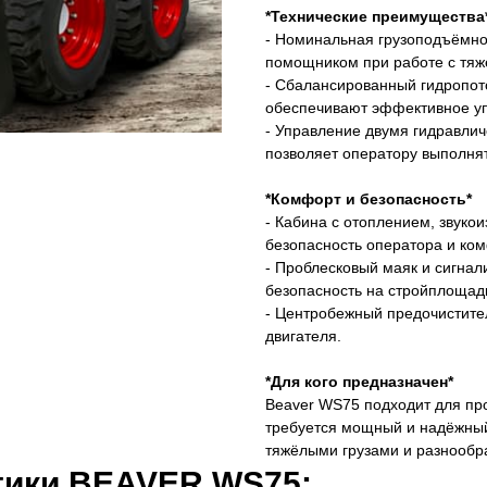
*Технические преимущества
- Номинальная грузоподъёмно
помощником при работе с тяж
- Сбалансированный гидропото
обеспечивают эффективное у
- Управление двумя гидравли
позволяет оператору выполня
*Комфорт и безопасность*
- Кабина с отоплением, звук
безопасность оператора и ком
- Проблесковый маяк и сигнал
безопасность на стройплощад
- Центробежный предочистите
двигателя.
*Для кого предназначен*
Beaver WS75 подходит для пр
требуется мощный и надёжный
тяжёлыми грузами и разнооб
тики BEAVER WS75: