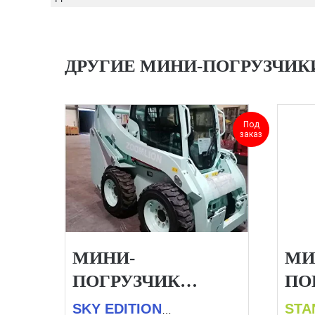
ДРУГИЕ МИНИ-ПОГРУЗЧИК
Под
заказ
МИНИ-
МИ
ПОГРУЗЧИК
ПО
ZOOMLION ZS080V
ZO
SKY EDITION
STA