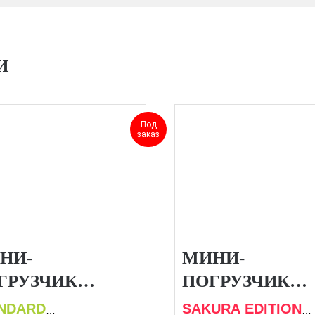
И
Под
заказ
НИ-
МИНИ-
ГРУЗЧИК
ПОГРУЗЧИК
OMLION ZS080V
ZOOMLION ZS
NDARD
SAKURA EDITION