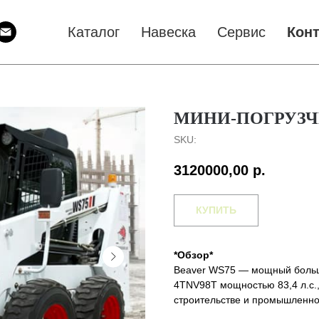
Каталог
Навеска
Сервис
Кон
МИНИ-ПОГРУЗЧИ
SKU:
3120000,00
р.
КУПИТЬ
*Обзор*
Beaver WS75 — мощный больш
4TNV98T мощностью 83,4 л.с.
строительстве и промышленно